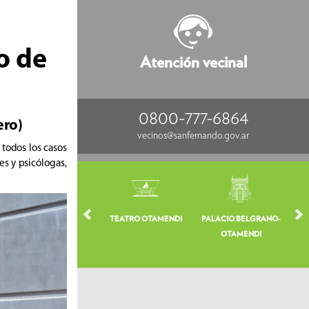
o de
Atención vecinal
0800-777-6864
ero)
vecinos@sanfernando.gov.ar
 todos los casos
es y psicólogas,
TEATRO OTAMENDI
PALACIO BELGRANO-
VE
OTAMENDI