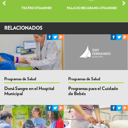
TEATRO OTAMENDI
PALACIO BELGRANO-OTAMENDI
V
RELACIONADOS
Programas de Salud
Programas de Salud
Doná Sangre en el Hospital
Programas para el Cuidado
Municipal
de Bebés