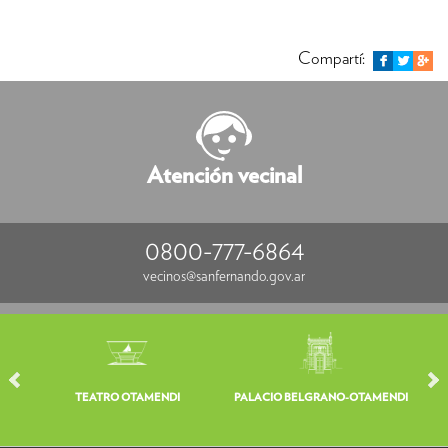
Compartí:
Atención vecinal
0800-777-6864
vecinos@sanfernando.gov.ar
TEATRO OTAMENDI
PALACIO BELGRANO-OTAMENDI
V