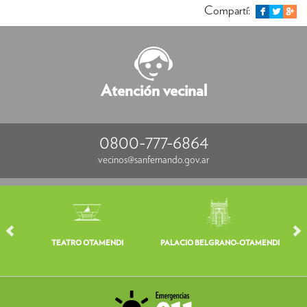
Compartí:
Atención vecinal
0800-777-6864
vecinos@sanfernando.gov.ar
TEATRO OTAMENDI
PALACIO BELGRANO-OTAMENDI
V