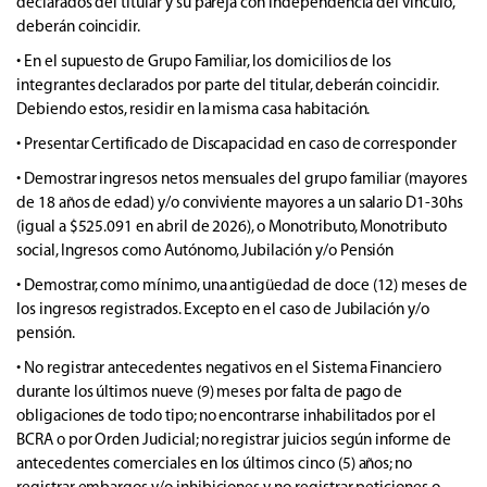
declarados del titular y su pareja con independencia del vínculo,
deberán coincidir.
• En el supuesto de Grupo Familiar, los domicilios de los
integrantes declarados por parte del titular, deberán coincidir.
Debiendo estos, residir en la misma casa habitación.
• Presentar Certificado de Discapacidad en caso de corresponder
• Demostrar ingresos netos mensuales del grupo familiar (mayores
de 18 años de edad) y/o conviviente mayores a un salario D1-30hs
(igual a $525.091 en abril de 2026)
, o Monotributo, Monotributo
social, Ingresos como Autónomo, Jubilación y/o Pensión
• Demostrar, como mínimo, una antigüedad de doce (12) meses de
los ingresos registrados. Excepto en el caso de Jubilación y/o
pensión.
• No registrar antecedentes negativos en el Sistema Financiero
durante los últimos nueve (9) meses por falta de pago de
obligaciones de todo tipo; no encontrarse inhabilitados por el
BCRA o por Orden Judicial; no registrar juicios según informe de
antecedentes comerciales en los últimos cinco (5) años; no