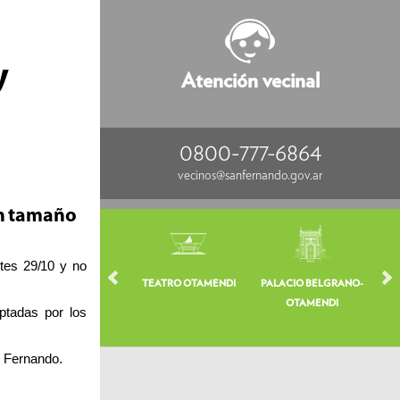
y
Atención vecinal
0800-777-6864
vecinos@sanfernando.gov.ar
an tamaño
rtes 29/10 y no
TEATRO OTAMENDI
PALACIO BELGRANO-
VE
OTAMENDI
ptadas por los
n Fernando.