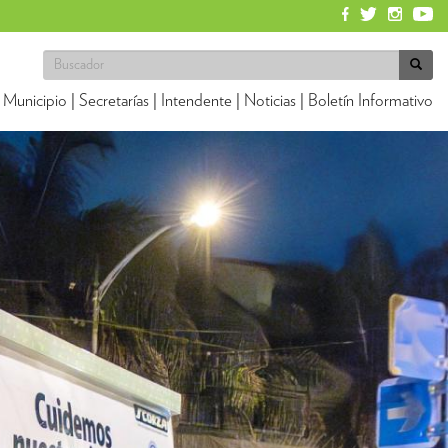
Municipio
|
Secretarías
|
Intendente
|
Noticias
|
Boletín Informativo