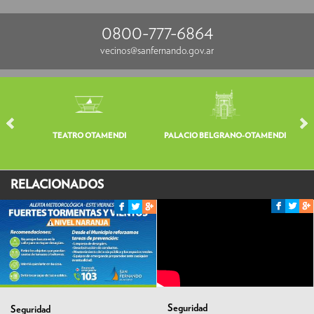
0800-777-6864
vecinos@sanfernando.gov.ar
TEATRO OTAMENDI
PALACIO BELGRANO-OTAMENDI
V
RELACIONADOS
Seguridad
Seguridad