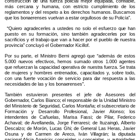
construcción de una fuerza policial mejor equipada, confiable,
más cercana y humana, con estricto cumplimiento de los
reglamentos y del respeto a los derechos humanos. Buscamos
que los bonaerenses vuelvan a estar orgullosos de su Policía”.
“Quiero agradecerles a ustedes no solo el esfuerzo que han
puesto en su formación, sino también agradecerles por los
sacrificios y el trabajo que van a hacer por el pueblo de nuestra
provincia” concluyó el Gobernador Kicillof.
Por su parte, el Ministro Berni agregó que “además de estos
5.000 nuevos efectivos, hemos sumado otros 1.000 agentes
que refuerzan la capacidad operativa de nuestra fuerza. Se trata
de mujeres y hombres entrenados, capacitados y, sobre todo,
con una fuerte vocación de servicio para dar respuesta a las
necesidades de las y los bonaerenses”.
También estuvieron presentes el jefe de Asesores del
Gobernador, Carlos Bianco; el responsable de la Unidad Ministro
del Ministerio de Seguridad, Carlos Montaña; el subsecretario de
Formación y Desarrollo Profesional, Javier Alonso; los
intendentes de Cañuelas, Marisa Fassi; de Pilar, Federico
Achaval; de Avellaneda, Jorge Ferraresi; de Ituzaingó, Alberto
Descalzo; de Morón, Lucas Ghi; de General Las Heras, Javier
Osuna y de Carmen de Areco, Iván Villagrán; la diputada
nacional Alicia Aparicio; concejales y concejalas, y autoridades