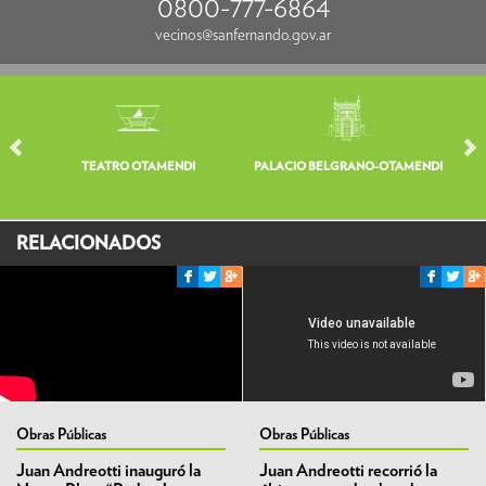
0800-777-6864
vecinos@sanfernando.gov.ar
TEATRO OTAMENDI
PALACIO BELGRANO-OTAMENDI
V
RELACIONADOS
Obras Públicas
Obras Públicas
Juan Andreotti inauguró la
Juan Andreotti recorrió la