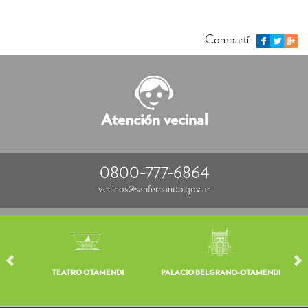
Compartí:
Atención vecinal
0800-777-6864
vecinos@sanfernando.gov.ar
TEATRO OTAMENDI
PALACIO BELGRANO-OTAMENDI
V