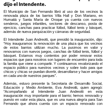
dijo el Intendente.
El Municipio de San Fernando
libró al uso de los vecinos la
renovada plaza de los barrios Villa Hall y Don Mariano, en
Humaitá y Santa María de Oroque ya cuenta con
nuevos
senderos,
juegos infantiles,
sectores de descanso, posta de
ejercicio,
canchas para practicar fútbol, fútbol tenis y básquet,
además de
nueva parquización
y
cámaras de seguridad
.
El Intendente Juan Andreotti
, que presidió la inauguración, dijo:
“Hoy inauguramos la renovación de una plaza que los vecinos
de estos barrios utilizan mucho. La pusimos en valor y
renovamos con nuevos juegos, canchas de fútbol tenis, fútbol y
básquet. Estamos muy contentos por poder renovar estos
espacios que para nosotros son lugares de encuentro para toda
la familia que viene a compartir. Y continuamos revalorizando el
espacio público para nuestros vecinos y sobre todo para que
chicos y chicas se puedan divertir, desarrollarse y hacer amigos
en cada uno de nuestros parques”.
Además, estuvo presente la Secretaria de Desarrollo Social,
Educación y Medio Ambiente, Eva Andreotti, quien agregó:
“Acompañando al Intendente Juan Andreotti en esta
inauguración muy importante para el barrio; hemos renovado y
puesto en valor esta plaza, que es una nueva alegría para San
Fernando que ahora cuenta con un espacio renovado con