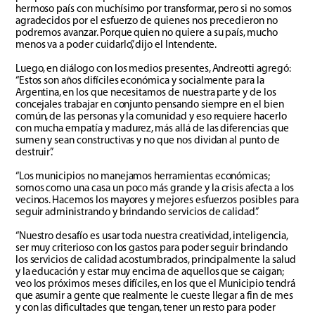
hermoso país con muchísimo por transformar, pero si no somos
agradecidos por el esfuerzo de quienes nos precedieron no
podremos avanzar. Porque quien no quiere a su país, mucho
menos va a poder cuidarlo”, dijo el Intendente.
Luego, en diálogo con los medios presentes, Andreotti agregó:
“Estos son años difíciles económica y socialmente para la
Argentina, en los que necesitamos de nuestra parte y de los
concejales trabajar en conjunto pensando siempre en el bien
común, de las personas y la comunidad y eso requiere hacerlo
con mucha empatía y madurez, más allá de las diferencias que
sumen y sean constructivas y no que nos dividan al punto de
destruir”.
“Los municipios no manejamos herramientas económicas;
somos como una casa un poco más grande y la crisis afecta a los
vecinos. Hacemos los mayores y mejores esfuerzos posibles para
seguir administrando y brindando servicios de calidad”.
“Nuestro desafío es usar toda nuestra creatividad, inteligencia,
ser muy criterioso con los gastos para poder seguir brindando
los servicios de calidad acostumbrados, principalmente la salud
y la educación y estar muy encima de aquellos que se caigan;
veo los próximos meses difíciles, en los que el Municipio tendrá
que asumir a gente que realmente le cueste llegar a fin de mes
y con las dificultades que tengan, tener un resto para poder