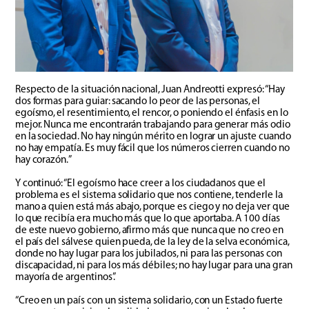
Respecto de la situación nacional, Juan Andreotti expresó: “Hay
dos formas para guiar: sacando lo peor de las personas, el
egoísmo, el resentimiento, el rencor, o poniendo el énfasis en lo
mejor. Nunca me encontrarán trabajando para generar más odio
en la sociedad.
No hay ningún mérito en lograr un ajuste cuando
no hay empatía. Es muy fácil que los números cierren cuando no
hay corazón.”
Y continuó: “El egoísmo hace creer a los ciudadanos que el
problema es el sistema solidario que nos contiene, tenderle la
mano a quien está más abajo, porque es ciego y no deja ver que
lo que recibía era mucho más que lo que aportaba. A 100 días
de este nuevo gobierno, afirmo más que nunca que no creo en
el país del sálvese quien pueda, de la ley de la selva económica,
donde no hay lugar para los jubilados, ni para las personas con
discapacidad, ni para los más débiles; no hay lugar para una gran
mayoría de argentinos”.
“Creo en un país con un sistema solidario, con un Estado fuerte