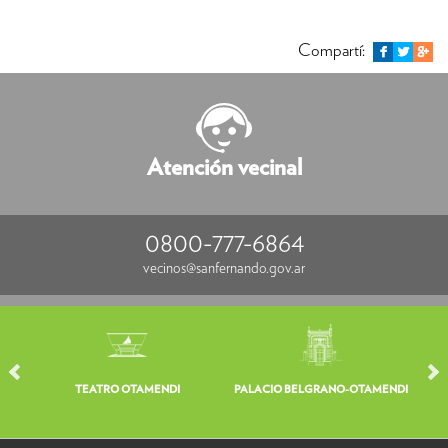
Compartí:
Atención vecinal
0800-777-6864
vecinos@sanfernando.gov.ar
TEATRO OTAMENDI
PALACIO BELGRANO-OTAMENDI
V