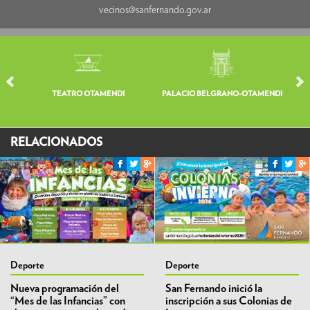
vecinos@sanfernando.gov.ar
TEATRO OTAMENDI
PALACIO BELGRANO-OTAMENDI
V
RELACIONADOS
Deporte
Deporte
Nueva programación del
San Fernando inició la
“Mes de las Infancias” con
inscripción a sus Colonias de