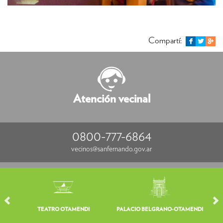
Compartí:
Atención vecinal
0800-777-6864
vecinos@sanfernando.gov.ar
TEATRO OTAMENDI
PALACIO BELGRANO-OTAMENDI
V