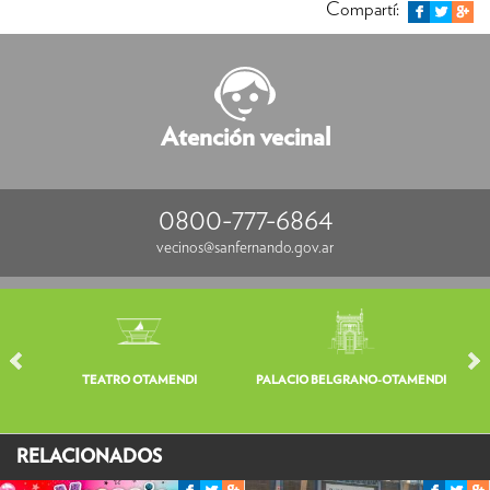
Compartí:
Atención vecinal
0800-777-6864
vecinos@sanfernando.gov.ar
TEATRO OTAMENDI
PALACIO BELGRANO-OTAMENDI
V
RELACIONADOS