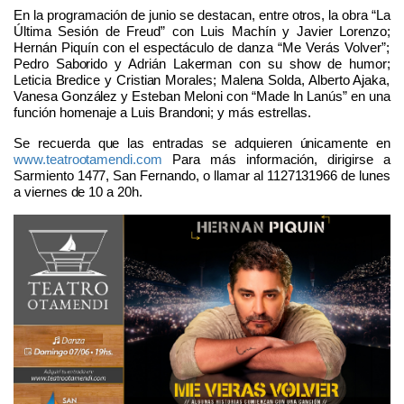
En l
a programación
de junio se destacan, entre otros, la obra “La
Última Sesión
de Freud
”
con Luis Machín y Javier Lorenzo
;
Hernán Piquín con el espectáculo de danza “Me Verás Volver
”;
Pedro Saborido y Adrián Lakerman
con su show de humor;
Leticia Bredice y Cristian Morales; Malena Solda, Alberto Ajaka,
Vanesa González y Esteban Meloni con “Made In Lanús” en una
función homenaje a Luis Brandoni; y más estrellas.
Se recuerda que las entradas se adquieren únicamente en
www.teatrootamendi.com
Para más información, dirigirse a
Sarmiento 1477, San Fernando, o llamar al 1127131966 de lunes
a viernes de 10 a 20h.