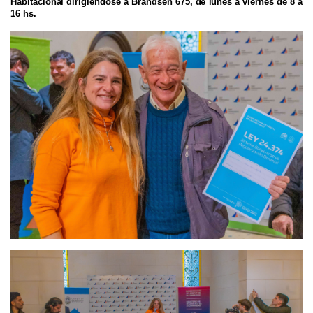
Habitacional
dirigíéndose a
Brandsen 675,
de lunes a viernes de 8 a
16 hs.