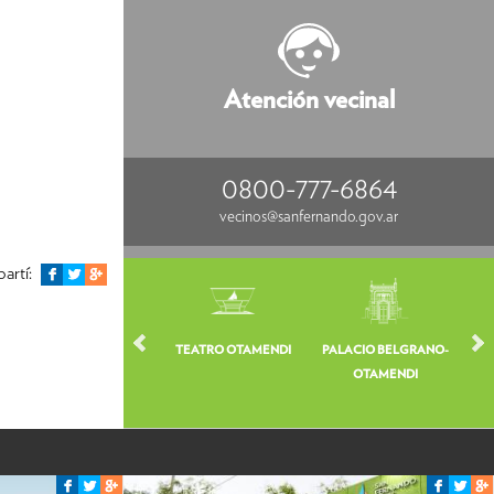
Atención vecinal
0800-777-6864
vecinos@sanfernando.gov.ar
artí:
TEATRO OTAMENDI
PALACIO BELGRANO-
VE
OTAMENDI