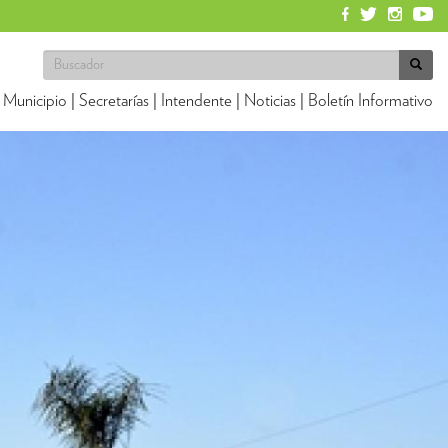
Municipio
|
Secretarías
|
Intendente
|
Noticias
|
Boletín Informativo